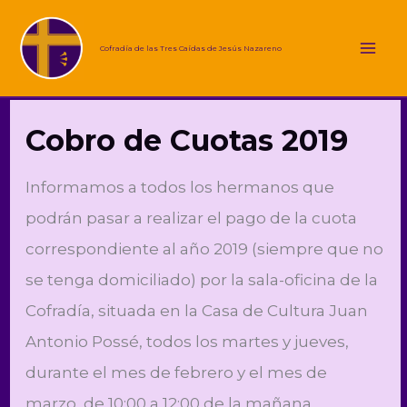
Ir
al
Cofradía de las Tres Caídas de Jesús Nazareno
Mai
contenido
Me
Cobro de Cuotas 2019
Informamos a todos los hermanos que
podrán pasar a realizar el pago de la cuota
correspondiente al año 2019 (siempre que no
se tenga domiciliado) por la sala-oficina de la
Cofradía, situada en la Casa de Cultura Juan
Antonio Possé, todos los martes y jueves,
durante el mes de febrero y el mes de
marzo de 10:00 a 12:00 de la mañana