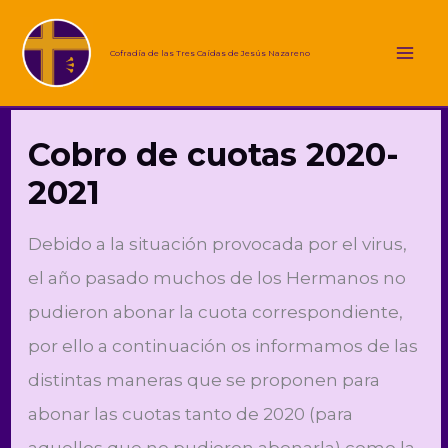
Ir
al
Cofradía de las Tres Caídas de Jesús Nazareno
Mai
contenido
Me
Cobro de cuotas 2020-
2021
Debido a la situación provocada por el virus,
el año pasado muchos de los Hermanos no
pudieron abonar la cuota correspondiente,
por ello a continuación os informamos de las
distintas maneras que se proponen para
abonar las cuotas tanto de 2020 (para
aquellos que no pudieron abonarla) como la