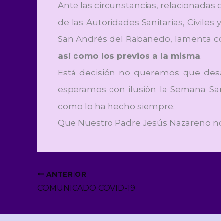
Ante las circunstancias, relacionadas
de las Autoridades Sanitarias, Civiles
San Andrés del Rabanedo, lamenta c
así como los previos a la misma
.
Está decisión no queremos que desa
esperamos con ilusión la Semana Sant
como lo ha hecho siempre.
Que Nuestro Padre Jesús Nazareno no
ANTERIOR
COMUNICADO COVID-19