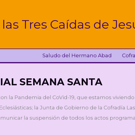
 las Tres Caídas de Je
Saludo del Hermano Abad
Cofr
IAL SEMANA SANTA
 con la Pandemia del CoVid-19, que estamos viviendo
y Eclesiásticas; la Junta de Gobierno de la Cofradía 
unicar la suspensión de todos los actos programa