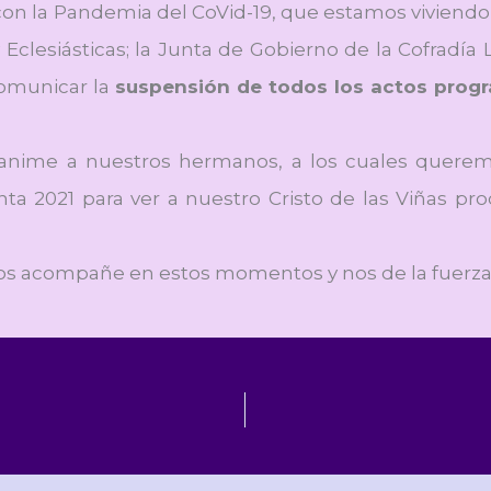
 con la Pandemia del CoVid-19, que estamos viviendo
 y Eclesiásticas; la Junta de Gobierno de la Cofrad
omunicar la
suspensión de todos los actos prog
nime a nuestros hermanos, a los cuales queremos
a 2021 para ver a nuestro Cristo de las Viñas pro
s acompañe en estos momentos y nos de la fuerza 