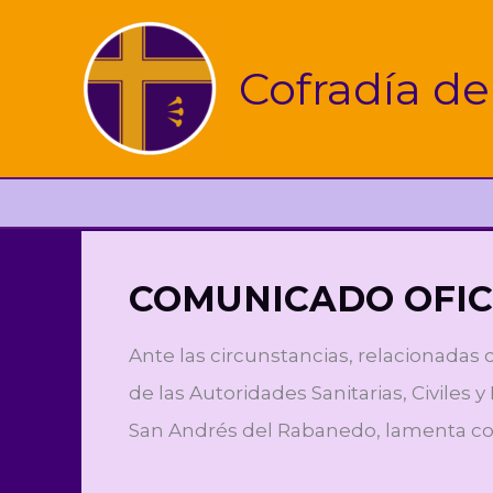
Ir
al
Cofradía de
contenido
COMUNICADO OFIC
Ante las circunstancias, relacionadas
de las Autoridades Sanitarias, Civiles 
San Andrés del Rabanedo, lamenta com