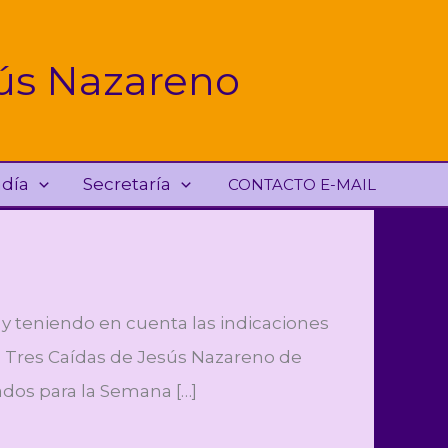
sús Nazareno
adía
Secretaría
CONTACTO E-MAIL
 y teniendo en cuenta las indicaciones
Las Tres Caídas de Jesús Nazareno de
dos para la Semana […]