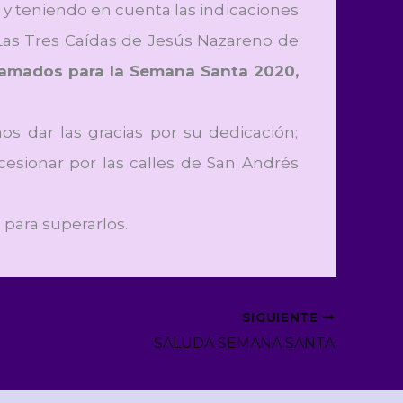
 y teniendo en cuenta las indicaciones
ía Las Tres Caídas de Jesús Nazareno de
ramados para la Semana Santa 2020,
 dar las gracias por su dedicación;
cesionar por las calles de San Andrés
para superarlos.
SIGUIENTE
SALUDA SEMANA SANTA